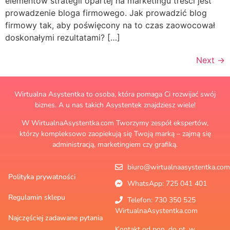
elementów strategii opartej na marketingu treści jest
prowadzenie bloga firmowego. Jak prowadzić blog
firmowy tak, aby poświęcony na to czas zaowocował
doskonałymi rezultatami? […]
Next
→
Wirtualna Asystentka to osoba, która pomaga Ci rozwijać swój
biznes. A u nas takich Asystentek znajdziesz wiele!
W WirtualnaAsystentka.com Tworzymy zespół ekspertów,
którzy kompleksowo zaopiekują się Twoją marką – zajmą się
administracją, marketingiem czy grafiką.
biuro@wirtualnaasystentka.com
Polityka prywatności
WhatsApp: 725 041 401
Regulamin sklepu
Telefon: 730 350 525
WirtualnaAsystentka.com
Najczęściej zadawane pytania
Kontakt od pon. do pt. w