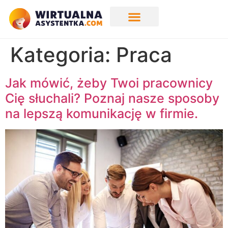
Kategoria:
Praca
Jak mówić, żeby Twoi pracownicy
Cię słuchali? Poznaj nasze sposoby
na lepszą komunikację w firmie.