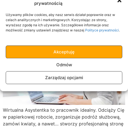
Kim jest wirtualna asystentka i na
prywatnością
czym polega jej praca?
Używamy plików cookies, aby nasz serwis działał poprawnie oraz w
celach analitycznych i marketingowych. Korzystając ze strony,
wyrażasz zgodę na ich używanie. Szczegółowe informacje oraz
możliwość zmiany ustawień znajdziesz w naszej
Polityce prywatności
.
Akceptuję
Odmów
Zarządzaj opcjami
Wirtualna Asystentka to pracownik idealny. Odciąży Cię
w papierkowej robocie, zorganizuje podróż służbową,
zamówi kwiaty, a nawet… stworzy profesjonalną stronę