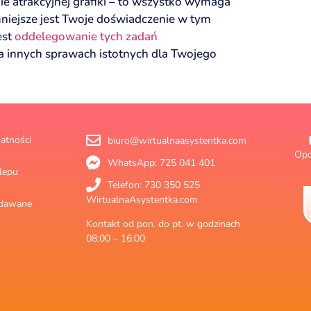
e atrakcyjnej grafiki – to wszystko wymaga
mniejsze jest Twoje doświadczenie w tym
est
oddelegowanie tych zadań
na innych sprawach istotnych dla Twojego
atności
biuro@wirtualnaasystentka.com
Opo
WhatsApp: 725 041 401
lepu
Telefon: 730 350 525
WirtualnaAsystentka.com
zadawane
Kontakt od pon. do pt. w godzinach
08:00 – 16:00