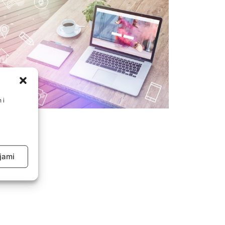
 i
jami