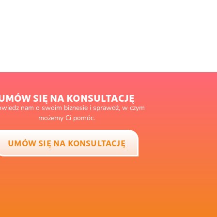
UMÓW SIĘ NA KONSULTACJĘ
wiedz nam o swoim biznesie i sprawdź, w czym
możemy Ci pomóc.
UMÓW SIĘ NA KONSULTACJĘ