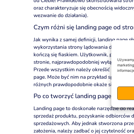
od Ciebie! Prawidłowo skonstruowana stron
oraz charakteryzuje się obecnością widoczny
wezwanie do działania).
Czym różni się landing page od stro
Jak wynika z samej definicji, landing page s
wykorzystania strony lądowania do przedst
kończą się fiaskiem. Użytkownik, przytłocz
Używamy p
stronie, najprawdopodobniej wyłączy ją i ud
marketing
Przede wszystkim należy określić pojedyncz
informacj
page. Może być nim na przykład sprzedaż je
różnych prawdopodobnie okaże się nieren
Po co tworzyć landing page?
Landing page to doskonałe narzędzie do rea
sprzedaż produktu, pozyskanie odbiorców 
sprzedażowych. Aby jednak stworzona przez
założenia, należy zadbać o jej czytelność or