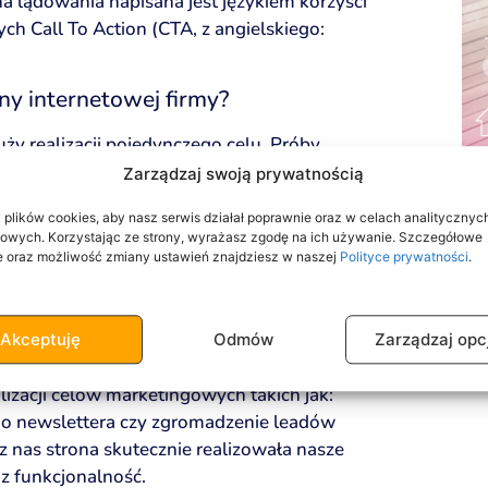
a lądowania napisana jest językiem korzyści
ch Call To Action (CTA, z angielskiego:
ny internetowej firmy?
łuży realizacji pojedynczego celu. Próby
awienia bogatej oferty firmy niezawodnie
Zarządzaj swoją prywatnością
ony ogromem treści znajdującym się na jeden
lików cookies, aby nasz serwis działał poprawnie oraz w celach analitycznych
a się do konkurencji. Jak temu zapobiec?
owych. Korzystając ze strony, wyrażasz zgodę na ich używanie. Szczegółowe
y cel, z myślą o którym tworzymy landing
e oraz możliwość zmiany ustawień znajdziesz w naszej
Polityce prywatności
.
dnego produktu, ale już przedstawienie kilku
townym przedsięwzięciem.
Akceptuję
Odmów
Zarządzaj opc
lizacji celów marketingowych takich jak:
do newslettera czy zgromadzenie leadów
 nas strona skutecznie realizowała nasze
az funkcjonalność.