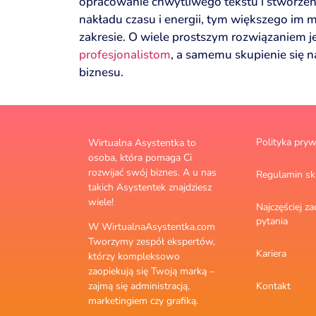
opracowanie chwytliwego tekstu i stworzeni
nakładu czasu i energii, tym większego im 
zakresie. O wiele prostszym rozwiązaniem j
profesjonalistom
, a samemu skupienie się 
biznesu.
Polityka pryw
Wirtualna Asystentka to
osoba, która pomaga Ci
rozwijać swój biznes. A u nas
Regulamin sk
takich Asystentek znajdziesz
wiele!
Najczęściej 
pytania
W WirtualnaAsystentka.com
Tworzymy zespół ekspertów,
Kariera
którzy kompleksowo
zaopiekują się Twoją marką –
Kontakt
zajmą się administracją,
marketingiem czy grafiką.