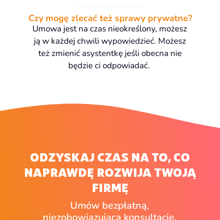
Czy mogę zlecać też sprawy prywatne?
Umowa jest na czas nieokreślony, możesz
ją w każdej chwili wypowiedzieć. Możesz
też zmienić asystentkę jeśli obecna nie
będzie ci odpowiadać.
ODZYSKAJ CZAS NA TO, CO
NAPRAWDĘ ROZWIJA TWOJĄ
FIRMĘ
Umów bezpłatną,
niezobowiązującą konsultację.