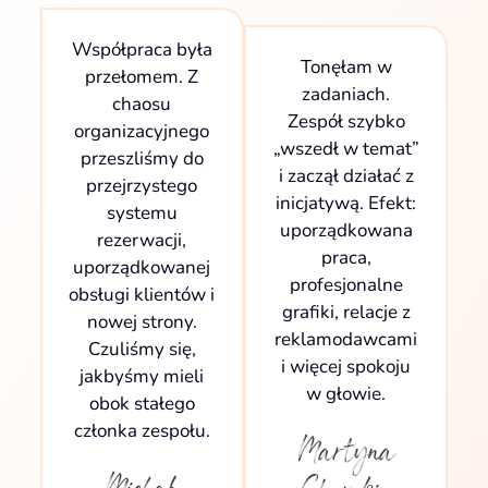
Współpraca była
Tonęłam w
przełomem. Z
zadaniach.
chaosu
Zespół szybko
organizacyjnego
„wszedł w temat”
przeszliśmy do
i zaczął działać z
przejrzystego
inicjatywą. Efekt:
systemu
uporządkowana
rezerwacji,
praca,
uporządkowanej
profesjonalne
obsługi klientów i
grafiki, relacje z
nowej strony.
reklamodawcami
Czuliśmy się,
i więcej spokoju
jakbyśmy mieli
w głowie.
obok stałego
członka zespołu.
Martyna
Michał