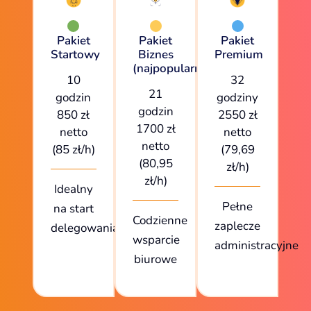
Pakiet
Pakiet
Pakiet
Startowy
Biznes
Premium
(najpopularniejszy)
10
32
21
godzin
godziny
godzin
850 zł
2550 zł
1700 zł
netto
netto
netto
(85 zł/h)
(79,69
(80,95
zł/h)
zł/h)
Idealny
Pełne
na start
Codzienne
zaplecze
delegowania
wsparcie
administracyjne
biurowe