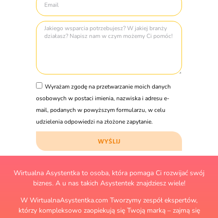
Wyrażam zgodę na przetwarzanie moich danych
osobowych w postaci imienia, nazwiska i adresu e-
mail, podanych w powyższym formularzu, w celu
udzielenia odpowiedzi na złożone zapytanie.
WYŚLIJ
Wirtualna Asystentka to osoba, która pomaga Ci rozwijać swój
biznes. A u nas takich Asystentek znajdziesz wiele!
W WirtualnaAsystentka.com Tworzymy zespół ekspertów,
którzy kompleksowo zaopiekują się Twoją marką – zajmą się