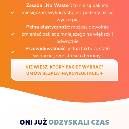
Zasada „No Waste”:
to nie są pakiety
miesięczne, wykorzystujesz godziny aż się
wyczerpią
Pełna elastyczność:
możesz dowolnie
zmieniać pakiet z mniejszego na większy i
odwrotnie
Przewidywalność:
jedna faktura, stałe
wsparcie, zero stresu o terminy.
NIE WIESZ, KTÓRY PAKIET WYBRAĆ?
UMÓW BEZPŁATNĄ KONSULTACJĘ →
ONI JUŻ
ODZYSKALI CZAS