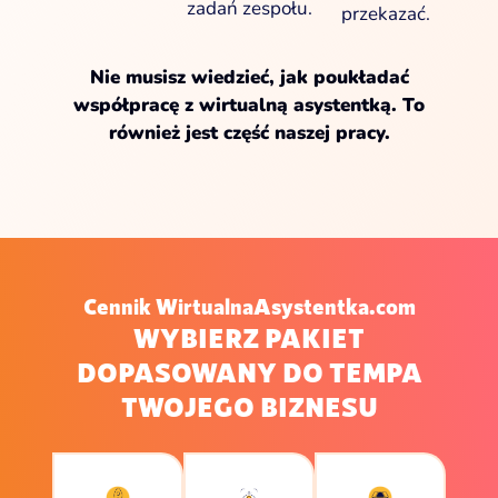
zadań zespołu.
przekazać.
Nie musisz wiedzieć, jak poukładać
współpracę z wirtualną asystentką. To
również jest część naszej pracy.
Cennik WirtualnaAsystentka.com
WYBIERZ PAKIET
DOPASOWANY DO TEMPA
TWOJEGO BIZNESU