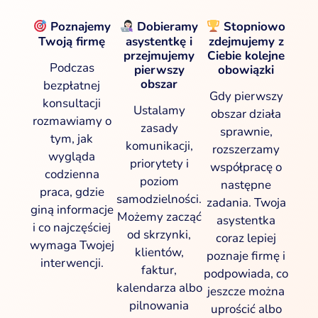
Poznajemy
Dobieramy
Stopniowo
Twoją firmę
asystentkę i
zdejmujemy z
przejmujemy
Ciebie kolejne
Podczas
pierwszy
obowiązki
obszar
bezpłatnej
Gdy pierwszy
konsultacji
Ustalamy
obszar działa
rozmawiamy o
zasady
sprawnie,
tym, jak
komunikacji,
rozszerzamy
wygląda
priorytety i
współpracę o
codzienna
poziom
następne
praca, gdzie
samodzielności.
zadania. Twoja
giną informacje
Możemy zacząć
asystentka
i co najczęściej
od skrzynki,
coraz lepiej
wymaga Twojej
klientów,
poznaje firmę i
interwencji.
faktur,
podpowiada, co
kalendarza albo
jeszcze można
pilnowania
uprościć albo