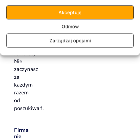
uporządkowania
Akceptuję
CRM,
procedur
Odmów
albo
wsparcia
Zarządzaj opcjami
w
rekrutacji.
Nie
zaczynasz
za
każdym
razem
od
poszukiwań.
Firma
nie