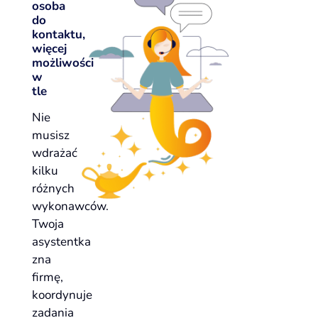
osoba
do
kontaktu,
więcej
możliwości
w
tle
Nie
musisz
wdrażać
kilku
różnych
wykonawców.
Twoja
asystentka
zna
firmę,
koordynuje
zadania