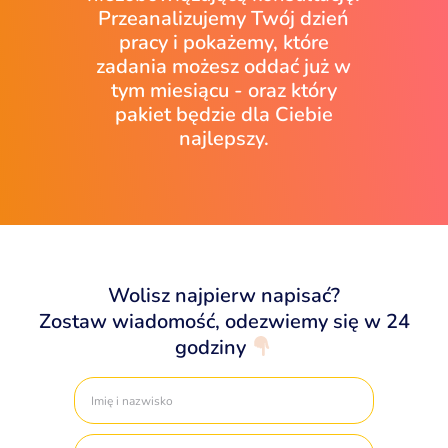
Przeanalizujemy Twój dzień
pracy i pokażemy, które
zadania możesz oddać już w
tym miesiącu - oraz który
pakiet będzie dla Ciebie
najlepszy.
Wolisz najpierw napisać?
Zostaw wiadomość, odezwiemy się w 24
godziny