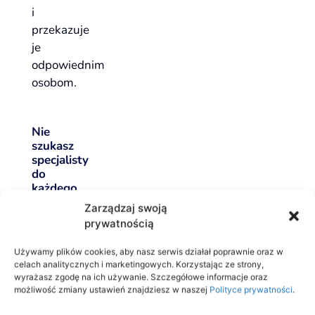
i
przekazuje
je
odpowiednim
osobom.
Nie
szukasz
specjalisty
do
każdego
nowego
Zarządzaj swoją
zadania
prywatnością
Dziś
Używamy plików cookies, aby nasz serwis działał poprawnie oraz w
potrzebujesz
celach analitycznych i marketingowych. Korzystając ze strony,
obsługi
wyrażasz zgodę na ich używanie. Szczegółowe informacje oraz
możliwość zmiany ustawień znajdziesz w naszej
Polityce prywatności
.
klientów,
jutro