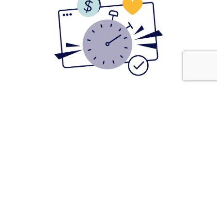
Nie trać więcej czasu na zadania,
które możesz z powodzeniem
delegować!
Skup się na rozwoju swojego biznesu i
obsłudze klientów. My zajmiemy się
całą resztą.
UMÓW BEZPŁATNĄ KONSULTACJĘ