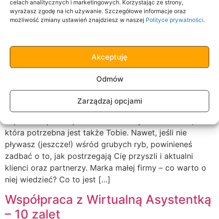
celach analitycznych i marketingowych. Korzystając ze strony,
wyrażasz zgodę na ich używanie. Szczegółowe informacje oraz
możliwość zmiany ustawień znajdziesz w naszej
Polityce prywatności
.
Akceptuję
Odmów
Zarządzaj opcjami
Coca Cola, Adidas, Disney. Co łączy te różne, a jednak
w pewien sposób podobne koncerny? Silna marka,
która potrzebna jest także Tobie. Nawet, jeśli nie
pływasz (jeszcze!) wśród grubych ryb, powinieneś
zadbać o to, jak postrzegają Cię przyszli i aktualni
klienci oraz partnerzy. Marka małej firmy – co warto o
niej wiedzieć? Co to jest […]
Współpraca z Wirtualną Asystentką
– 10 zalet