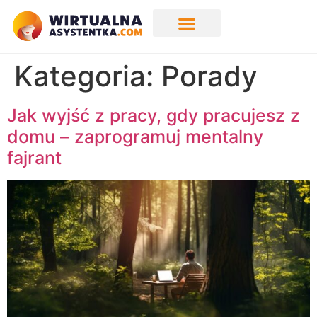
Kategoria:
Porady
Jak wyjść z pracy, gdy pracujesz z
domu – zaprogramuj mentalny
fajrant