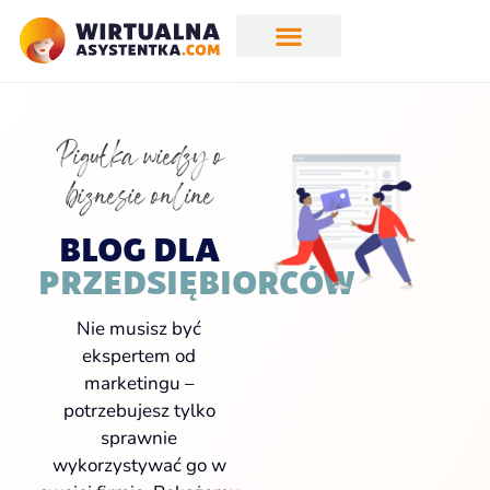
Pigułka wiedzy o
biznesie online
BLOG DLA
PRZEDSIĘBIORCÓW
Nie musisz być
ekspertem od
marketingu –
potrzebujesz tylko
sprawnie
wykorzystywać go w