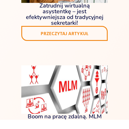
Zatrudnij wirtualną
asystentkę – jest
efektywniejsza od tradycyjnej
sekretarki!
PRZECZYTAJ ARTYKUŁ
Boom na pracę zdalną. MLM
jej zalety odkrył dawno temu