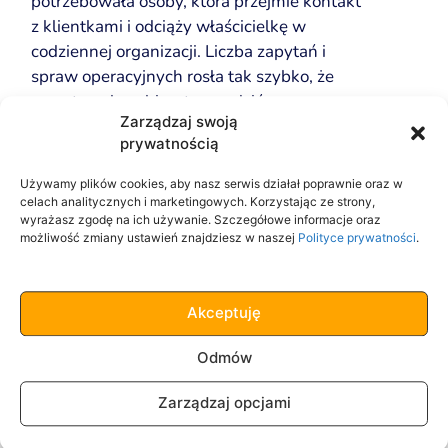
potrzebowała osoby, która przejmie kontakt
z klientkami i odciąży właścicielkę w
codziennej organizacji. Liczba zapytań i
spraw operacyjnych rosła tak szybko, że
przestawała sobie z tym radzić
Zarządzaj swoją
samodzielnie.
prywatnością
Nasze działania:
Używamy plików cookies, aby nasz serwis działał poprawnie oraz w
celach analitycznych i marketingowych. Korzystając ze strony,
Obsługa telefonów, zapisów i zapytań
wyrażasz zgodę na ich używanie. Szczegółowe informacje oraz
mailowych
możliwość zmiany ustawień znajdziesz w naszej
Polityce prywatności
.
Organizacja kursów: wynajem sali,
koordynacja terminów, kontakt z
Akceptuję
prelegentami
Odmów
Wsparcie w przygotowaniu postów i
wydarzeń na Facebooku
Zarządzaj opcjami
Bieżące działania administracyjne i