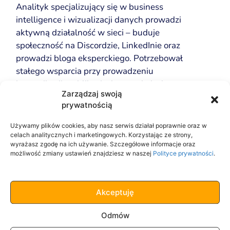
Analityk specjalizujący się w business
intelligence i wizualizacji danych prowadzi
aktywną działalność w sieci – buduje
społeczność na Discordzie, LinkedInie oraz
prowadzi bloga eksperckiego. Potrzebował
stałego wsparcia przy prowadzeniu
komunikacji, publikacjach oraz obsłudze
Zarządzaj swoją
technicznej swojej strony.
prywatnością
Nasze działania:
Używamy plików cookies, aby nasz serwis działał poprawnie oraz w
celach analitycznych i marketingowych. Korzystając ze strony,
Moderacja i opieka nad społecznością na
wyrażasz zgodę na ich używanie. Szczegółowe informacje oraz
Discordzie
możliwość zmiany ustawień znajdziesz w naszej
Polityce prywatności
.
Regularne publikowanie postów i
komentarzy na LinkedInie
Akceptuję
Dodawanie nowych artykułów na blogu i
aktualizacja treści na stronie internetowej
Odmów