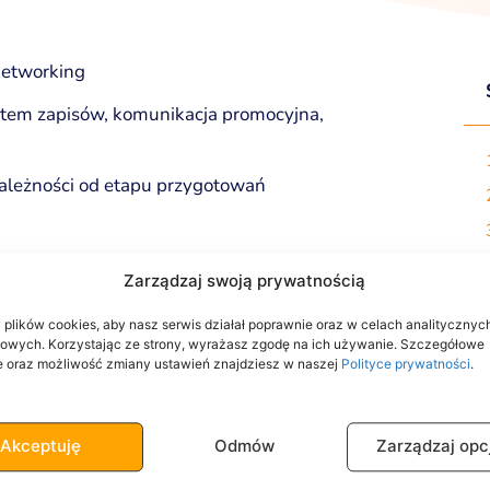
networking
tem zapisów, komunikacja promocyjna,
zależności od etapu przygotowań
rzeń na żywo – OpenForum – potrzebowała
Zarządzaj swoją prywatnością
owe i organizacyjne związane z promocją
lem było pozyskanie uczestników, sprawna
lików cookies, aby nasz serwis działał poprawnie oraz w celach analitycznych
owych. Korzystając ze strony, wyrażasz zgodę na ich używanie. Szczegółowe
e oraz możliwość zmiany ustawień znajdziesz w naszej
Polityce prywatności
.
nia w różnych lokalizacjach
Akceptuję
Odmów
Zarządzaj opc
ampanii mailingowych