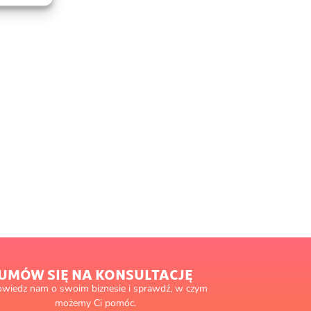
UMÓW SIĘ NA KONSULTACJĘ
wiedz nam o swoim biznesie i sprawdź, w czym
możemy Ci pomóc.