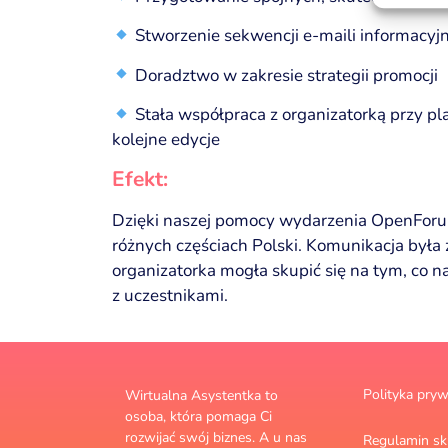
Stworzenie sekwencji e-maili informacyj
Doradztwo w zakresie strategii promocji
Stała współpraca z organizatorką przy p
kolejne edycje
Efekt:
Dzięki naszej pomocy wydarzenia OpenForu
różnych częściach Polski. Komunikacja była
organizatorka mogła skupić się na tym, co na
z uczestnikami.
Polityka pryw
Wirtualna Asystentka to
osoba, która pomaga Ci
rozwijać swój biznes. A u nas
Regulamin sk