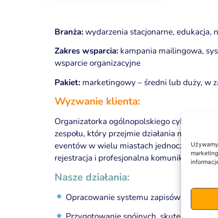
Branża:
wydarzenia stacjonarne, edukacja, 
Zakres wsparcia:
kampania mailingowa, sys
wsparcie organizacyjne
Pakiet:
marketingowy – średni lub duży, w 
Wyzwanie klienta:
Organizatorka ogólnopolskiego cyklu wyda
zespołu, który przejmie działania marketing
eventów w wielu miastach jednocześnie. Ce
Używamy p
marketing
rejestracja i profesjonalna komunikacja.
informacj
Nasze działania:
Opracowanie systemu zapisów na wydarze
Przygotowanie spójnych, skutecznych k