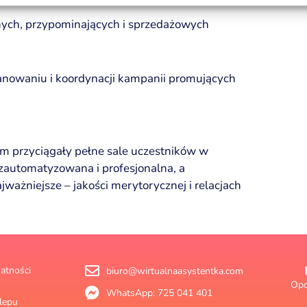
nych, przypominających i sprzedażowych
lanowaniu i koordynacji kampanii promujących
m przyciągały pełne sale uczestników w
 zautomatyzowana i profesjonalna, a
jważniejsze – jakości merytorycznej i relacjach
atności
biuro@wirtualnaasystentka.com
Opo
WhatsApp: 725 041 401
lepu