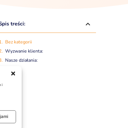
Spis treści:
Bez kategorii
Wyzwanie klienta:
Nasze działania:
Efekt:
 i
jami