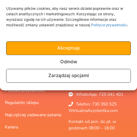
Nie pamiętasz hasła?
Używamy plików cookies, aby nasz serwis działał poprawnie oraz w
celach analitycznych i marketingowych. Korzystając ze strony,
wyrażasz zgodę na ich używanie. Szczegółowe informacje oraz
możliwość zmiany ustawień znajdziesz w naszej
Polityce prywatności
.
Wirtualna Asystentka to osoba, która pomaga Ci rozwijać swój
biznes. A u nas takich Asystentek znajdziesz wiele!
Akceptuję
W WirtualnaAsystentka.com Tworzymy zespół ekspertów,
Odmów
którzy kompleksowo zaopiekują się Twoją marką – zajmą się
administracją, marketingiem czy grafiką.
Zarządzaj opcjami
biuro@wirtualnaasystentka.com
Polityka prywatności
WhatsApp: 725 041 401
Regulamin sklepu
Telefon: 730 350 525
WirtualnaAsystentka.com
Najczęściej zadawane pytania
Kontakt od pon. do pt. w
Kariera
godzinach 08:00 – 16:00