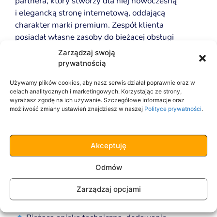
partnera, który stworzy dla niej nowoczesną
i elegancką stronę internetową, oddającą
charakter marki premium. Zespół klienta
posiadał własne zasoby do bieżącej obsługi
treści, ale potrzebował eksperckiego
Zarządzaj swoją
wsparcia w zakresie projektowania,
prywatnością
technikaliów i dalszego rozwoju witryny.
Używamy plików cookies, aby nasz serwis działał poprawnie oraz w
Nasze działania:
celach analitycznych i marketingowych. Korzystając ze strony,
wyrażasz zgodę na ich używanie. Szczegółowe informacje oraz
możliwość zmiany ustawień znajdziesz w naszej
Polityce prywatności
.
Zaprojektowanie i wdrożenie prestiżowej
strony zgodnej z oczekiwaniami marki
premium
Akceptuję
Redakcja i dostosowanie treści zgodnie z
zasadami UX i SEO
Odmów
Szkolenie zespołu klienta z samodzielnej
Zarządzaj opcjami
edycji strony