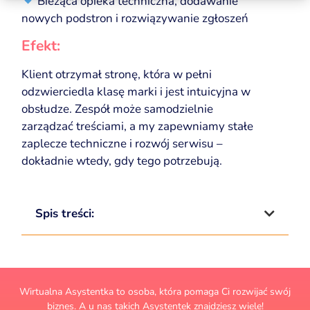
Bieżąca opieka techniczna, dodawanie
nowych podstron i rozwiązywanie zgłoszeń
Efekt:
Klient otrzymał stronę, która w pełni
odzwierciedla klasę marki i jest intuicyjna w
obsłudze. Zespół może samodzielnie
zarządzać treściami, a my zapewniamy stałe
zaplecze techniczne i rozwój serwisu –
dokładnie wtedy, gdy tego potrzebują.
Spis treści:
Wirtualna Asystentka to osoba, która pomaga Ci rozwijać swój
biznes. A u nas takich Asystentek znajdziesz wiele!