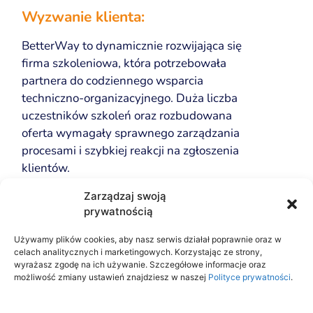
Wyzwanie klienta:
BetterWay to dynamicznie rozwijająca się
firma szkoleniowa, która potrzebowała
partnera do codziennego wsparcia
techniczno-organizacyjnego. Duża liczba
uczestników szkoleń oraz rozbudowana
oferta wymagały sprawnego zarządzania
procesami i szybkiej reakcji na zgłoszenia
klientów.
Nasze działania:
Zarządzaj swoją
prywatnością
Tworzenie e-booka treningowego z
opisami ćwiczeń
Używamy plików cookies, aby nasz serwis działał poprawnie oraz w
celach analitycznych i marketingowych. Korzystając ze strony,
wyrażasz zgodę na ich używanie. Szczegółowe informacje oraz
Obsługa techniczna kursantów i
możliwość zmiany ustawień znajdziesz w naszej
Polityce prywatności
.
zawodników – pomoc przy logowaniu,
dostępach do szkoleń i materiałów