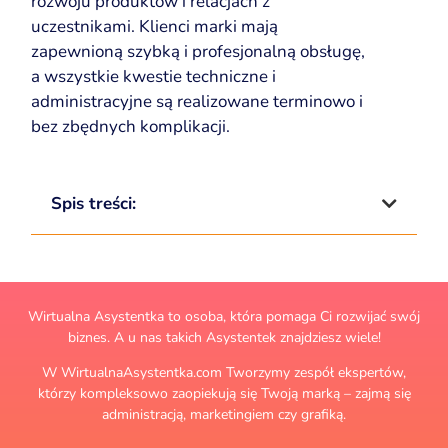
rozwoju produktów i relacjach z
uczestnikami. Klienci marki mają
zapewnioną szybką i profesjonalną obsługę,
a wszystkie kwestie techniczne i
administracyjne są realizowane terminowo i
bez zbędnych komplikacji.
Spis treści:
Wirtualna Asystentka to osoba, która pomaga Ci rozwijać swój
biznes. A u nas takich Asystentek znajdziesz wiele!
W WirtualnaAsystentka.com Tworzymy zespół ekspertów,
którzy kompleksowo zaopiekują się Twoją marką – zajmą się
administracją, marketingiem czy grafiką.