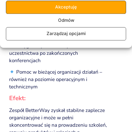
Akceptuję
Bieżąca obsługa płatności oraz wsparcie
w razie problemów z opłatami
Odmów
Zbieranie i przesyłanie dokumentów
księgowych do biura rachunkowego
Zarządzaj opcjami
Przygotowywanie certyfikatów
uczestnictwa po zakończonych
konferencjach
Pomoc w bieżącej organizacji działań –
również na poziomie operacyjnym i
technicznym
Efekt:
Zespół BetterWay zyskał stabilne zaplecze
organizacyjne i może w pełni
skoncentrować się na prowadzeniu szkoleń,